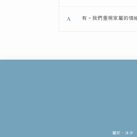
有。我們重視家屬的情
A
關於．沐汐