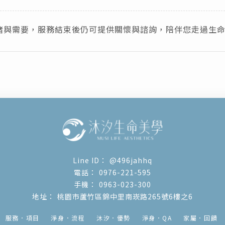
緒與需要，服務結束後仍可提供關懷與諮詢，陪伴您走過生
@496jahhq
0976-221-595
0963-023-300
桃園市蘆竹區錦中里南崁路265號6樓之6
服務．項目
淨身．流程
沐汐．優勢
淨身．QA
家屬．回饋