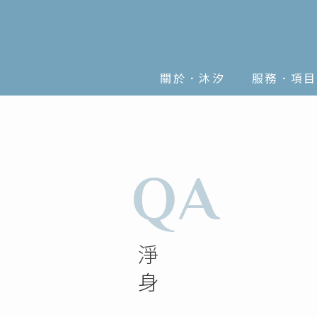
關於．沐汐
服務．項目
ABOUT
SERVICES
QA
淨身