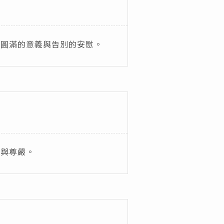
添圓滿的意義與告別的安慰。
私與尊嚴。