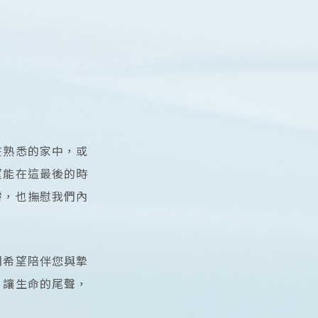
在熟悉的家中，或
望能在這最後的時
膚，也撫慰我們內
們希望陪伴您與摯
。讓生命的尾聲，
。