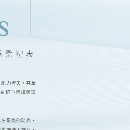
S
溫柔初衷
、肌力流失，甚至
沒有細心呵護與清
能在最後的時光，
與尊嚴踏上旅程，